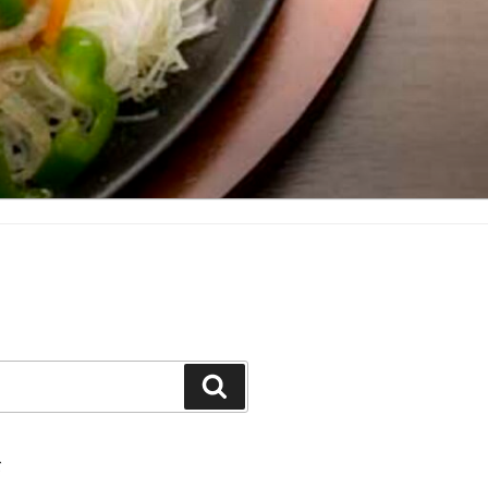
検
索
て