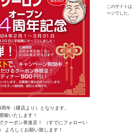
このサイトは
ージでした。
ン4周年（曙店より）となります。
開催いたします！
でクーポン券進呈！ （すでにフォローい
） よろしくお願い致します！