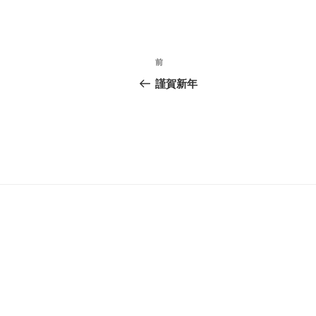
投
前
前
稿
の
謹賀新年
投
ナ
稿
ビ
ゲ
ー
シ
ョ
ン