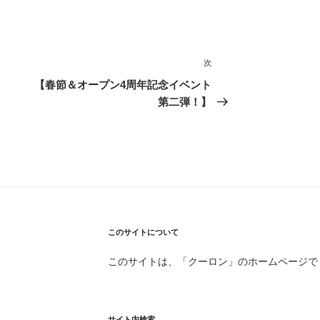
次
次
の
【春節＆オープン4周年記念イベント
投
第二弾！】
稿
このサイトについて
このサイトは、「クーロン」のホームページで
サイト内検索