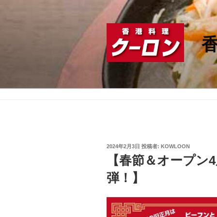
コ
ン
テ
ン
ツ
へ
ス
キ
ッ
プ
投
2024年2月3日
投稿者:
KOWLOON
稿
【春節＆オープン
日:
弾！】